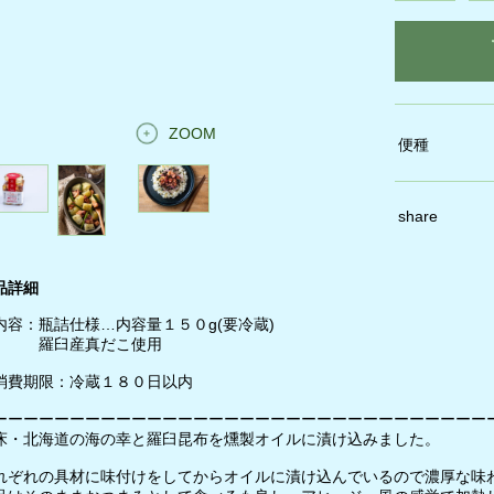
ZOOM
便種
share
品詳細
内容：瓶詰仕様…内容量１５０g(要冷蔵)
臼産真だこ使用
消費期限：冷蔵１８０日以内
ーーーーーーーーーーーーーーーーーーーーーーーーーーーーーーーー
床・北海道の海の幸と羅臼昆布を燻製オイルに漬け込みました。
れぞれの具材に味付けをしてからオイルに漬け込んでいるので濃厚な味